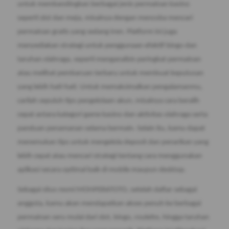
untuk membandingkan berbagai jenis permainan kasino
seperti slot dan meja, misalnya dengan mencoba mencari
permainan gratis yang sedang tren. Platform ini juga
menyediakan strategi untuk penggunaan efektif bingo dan
taruhan olahraga, seperti menganalisis peringkat permainan
atau melihat pembaruan terbaru untuk membuat keputusan
yang lebih hati-hati. Untuk memaksimalkan pengalamanmu,
carilah sepuluh tips pengelolaan akun, misalnya cara beralih
cepat antara kategori game kasino dan aktivitas olahraga serta
panduan penamanan selama bermain. Selain itu, kamu dapat
menemukan tips untuk mengelola deposit dan penarikan yang
lebih cepat atau mencari strategi tentang cara menggunakan
aplikasi secara optimal baik di mobile maupun desktop.
Sebagai situs resmi MONPERATOTO, setelah daftar sebagai
anggota, kamu akan mendapatkan akses penuh ke berbagai
permainan seru mulai dari slot, bingo, roulette, hingga taruhan