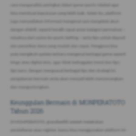
cara menganalisis peringkat dalam game sports-related agar
bisa membuat keputusan yang lebih baik. Selain itu, platform
juga menyediakan informasi mengenai cara mengelola akun
dengan efektif, seperti beralih cepat antar kategori permainan –
misalnya dari casino ke sports betting – serta tips untuk deposit
dan penarikan dana yang mudah dan cepat. Pengguna bisa
pula mengikuti update terbaru mengenai berbagai game seperti
bingo atau digital slots, agar tidak ketinggalan trend dan tips-
tips baru. Dengan menguasai berbagai tips dan strategi ini,
pengalaman bermain anda akan menjadi lebih menyenangkan
dan menguntungkan.
Keunggulan Bermain di MONPERATOTO
Tahun 2026
Di MONPERATOTO, grandbet88 setelah melakukan
pendaftaran atau register, kamu bisa menggunakan platform ini