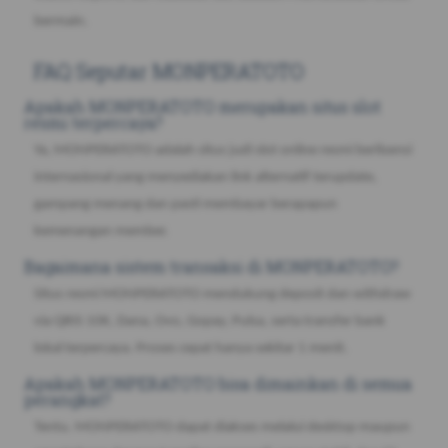
bermain.
FAQ Seputar MONPERATOTO
Apakah MONPERATOTO merupakan situs slot
resmi terpercaya?
Ya, MONPERATOTO adalah situs judi slot online resmi berlisensi
internasional yang menyediakan link alternatif terupdate,
gampang menang dan pasti membayar berapapun
kemenangan member.
Bagaimana sistem transaksi di MONPERATOTO?
Situs resmi MONPERATOTO mendukung deposit dan withdraw
via QRIS 10K, Dana, Ovo, Gopay, Pulsa, serta transfer bank
lokal terpercaya. Proses cepat hanya sekitar 1 menit.
Apakah MONPERATOTO bisa dimainkan di semua
perangkat?
Tentu. MONPERATOTO dapat diakses melalui desktop maupun