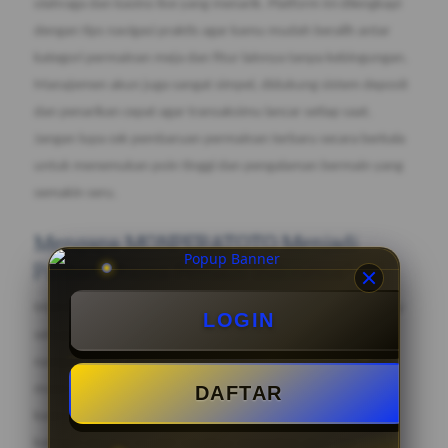
olahraga dan kasino live yang menarik. Platform ini dilengkapi
dengan tips navigasi praktis agar kamu mudah beralih antar
kategori permainan meja dan fitur lainnya tanpa kebingungan.
Manajemen akun juga sangat simpel, didukung sistem deposit
dan penarikan cepat agar transaksimu lancar setiap saat.
Jangan lupa cek pembaruan permainan terbaru secara berkala
untuk menemukan poin tinggi dan pengalaman bermain yang
semakin seru.
Mengapa MONPERATOTO Menjadi
Pilihan Utama Pemain Indonesia?
MONPERATOTO menghadirkan slot bonus, setelah mendaftar
LOGIN
sebagai anggota, kamu langsung dapat menggunakan tips
navigasi untuk mengeksplorasi berbagai kategori permainan,
mulai dari slot, bingo, roulette, hingga taruhan olahraga dan
DAFTAR
kasino live. Platform ini memungkinkanmu beralih antar
kategori dengan mudah sekaligus mengelola akun dan