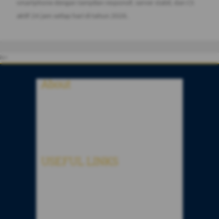
smartphone dengan tampilan responsif, server stabil, dan CS
aktif 24 jam setiap hari di tahun 2026.
iv>
About
Our College vision is incorporated in these words,
‘Achieve status of best college in rural area’, which
define and drive our culture and underpin the work of
our teachers and students. Our values of ‘Respect,
Working together and Meeting Challenges’ further
motivates ways in which we work.
USEFUL LINKS
Ugc.ac.in
Gujarat University
Infibonet.org