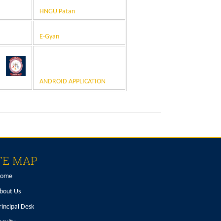
HNGU Patan
E-Gyan
ANDROID APPLICATION
TE MAP
ome
bout Us
rincipal Desk