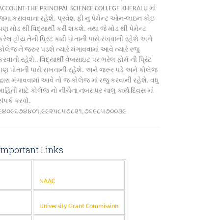
ACCOUNT-THE PRINCIPAL SCIENCE COLLEGE KHERALU માં
જમા કરાવવાના રહેશે. પ્રવેશ ફી નુ પેમેન્ટ ઓન-લાઇન કોઇ
પણ મોડ થી વિદ્યાર્થી કરી શકશે. તથા જે મોડ થી પેમેન્ટ
કરેલ હોય તેની પ્રિંટ કાઢી પોતાની પાસે રખવાની રહેશે અને
કોલેજ ને જરુર પડશે ત્યારે મંગાવવામાં આવે ત્યારે રજુ
કરવાની રહેશે.. વિદ્યાર્થી વેબસાઇટ પર ભરેલ ફોર્મ ની પ્રિંટ
પણ પોતાની પાસે રાખવાની રહેશે. અને જરુર પડે અને કોલેજ
દ્વારા મંગાવવામાં આવે તો જ કોલેજ માં રજુ કરવાની રહેશે. વધુ
માહિતી માટે કોલેજ નો નીચેના નંબર પર ચાલુ કાર્ય દિવસ માં
સંપર્ક કરવો.
૯૪૦૯૬૭૪૪૦૧,૯૯૨૫૮૫૭૮૨૧,૭૬૯૮૫૭૦૦૩૯
Important Links
NAAC
University Grant Commission