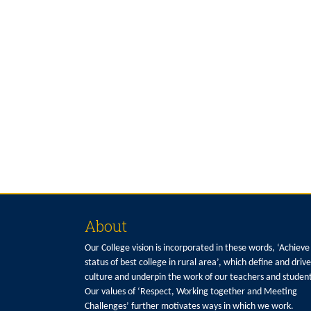
About
Our College vision is incorporated in these words, ‘Achieve
status of best college in rural area’, which define and driv
culture and underpin the work of our teachers and student
Our values of ‘Respect, Working together and Meeting
Challenges’ further motivates ways in which we work.