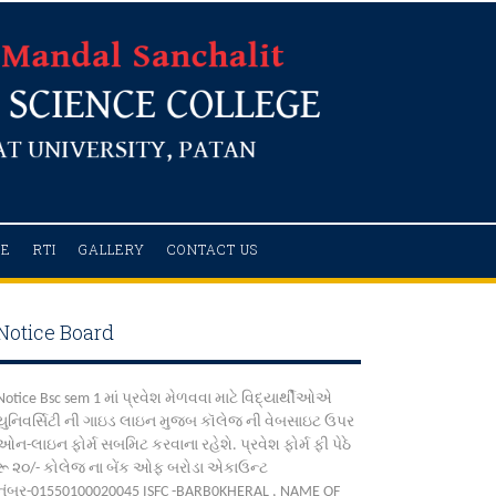
RE
RTI
GALLERY
CONTACT US
Notice Board
Notice Bsc sem 1 માં પ્રવેશ મેળવવા માટે વિદ્યાર્થીઓએ
યુનિવર્સિટી ની ગાઇડ લાઇન મુજબ કૉલેજ ની વેબસાઇટ ઉપર
ઓન-લાઇન ફોર્મ સબમિટ કરવાના રહેશે. પ્રવેશ ફોર્મ ફી પેઠે
રૂ ૨૦/- કોલેજ ના બેંક ઓફ બરોડા એકાઉન્ટ
નંબર-01550100020045 ISFC -BARB0KHERAL , NAME OF