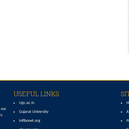
USEFUL LINKS
SI
Ugc.ac.in
H
e our
Gujarat University
A
s.
Infibonet.org
P