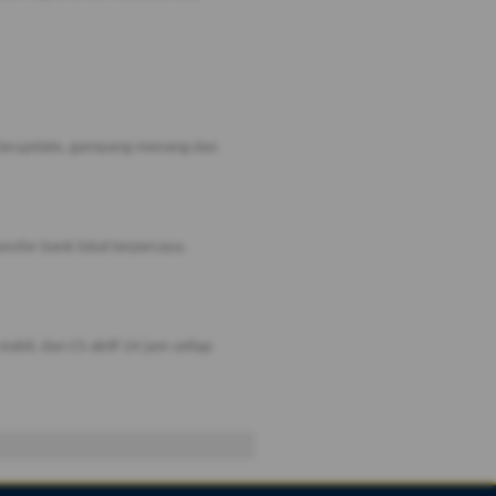
if terupdate, gampang menang dan
sfer bank lokal terpercaya.
bil, dan CS aktif 24 jam setiap