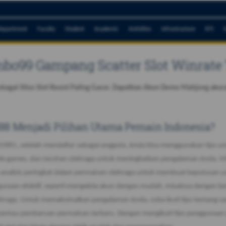
Department
Faculty
Student
Academic
Activities
Infrastructure
RTI
G
o99 Gampang Scatter Slot Winrate 
bagai Situs Slot Resmi Paling Gacor. Dapatkan Akun Demo Mahjong akur
 Menjadi Pilihan Utama Pemain Indonesia?
1, setelah mendaftar sebagai anggota, Anda bisa menggunakan tips untu
table games, dan taruhan olahraga untuk meningkatkan pengalaman Anda. M
analisis peringkat dalam permainan olahraga untuk membuat keputusan yang
unaan efektif, seperti mengelola akun dengan mudah, misalnya dengan bera
hraga. Untuk memaksimalkan pengalaman Anda, coba ikuti tips tentang c
a pantau pembaruan permainan terbaru. Dengan mengikuti tips penggunaan p