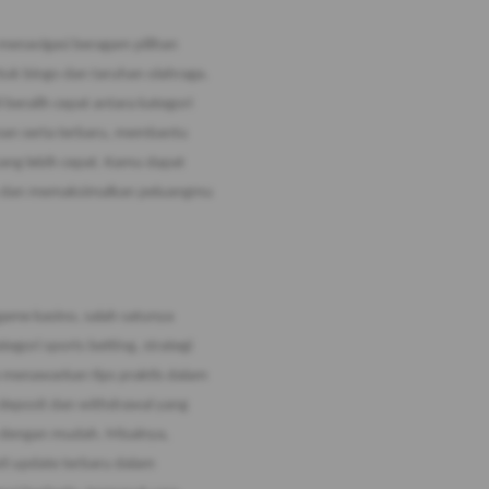
enavigasi beragam pilihan
tuk bingo dan taruhan olahraga.
beralih cepat antara kategori
man serta terbaru, membantu
ang lebih cepat. Kamu dapat
in dan memaksimalkan peluangmu
ame kasino, salah satunya
egori sports betting, strategi
a menawarkan tips praktis dalam
a deposit dan withdrawal yang
m dengan mudah. Misalnya,
i update terbaru dalam