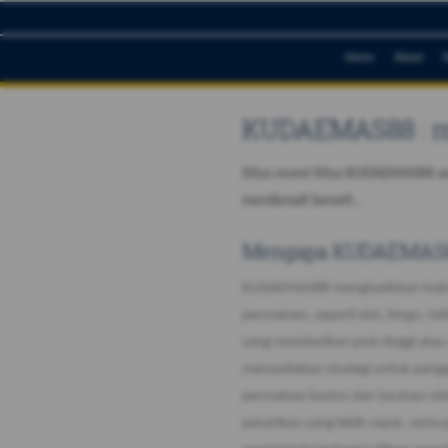
Home
About
KUDAEMAS88 : mb
Situs resmi Situs KUDAEMAS88 se
menikmati benefi...
Mengapa KUDAEMAS88
KUDAEMAS88 menghadirkan hoki188
permainan, seperti slot, bingo, 
yang memberikan poin tinggi atau 
menyediakan strategi untuk pengg
permainan kasino dan taruhan ola
penarikan yang lebih cepat, sert