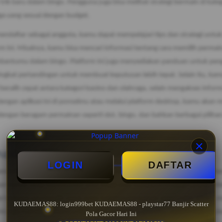
 trik baru dalam bingo. Pengguna juga bisa melihat strategi bermain di kat
ga yang sesuai dengan budget.
daftar sebagai anggota, kamu dapat mempelajari tips dan strategi untu
rm ini. Misalnya, kamu bisa mencari informasi tentang cara memilih permai
bantumu dalam bingo. Platform ini juga menyediakan panduan untuk peng
ringkat pertandingan untuk membuat keputusan lebih tepat. Selain itu, ka
eralih cepat antara kategori kasino dan olahraga, selain mengakses inform
engan aplikasi ini di ponselmu atau melalui platform desktop, kamu aka
an beragam permainan seperti slot, bingo, dan bahkan berbagai pilihan 
erupdate & RTP Live di KUDAEMAS88
LOGIN
DAFTAR
daftar sebagai anggota, kamu bisa menggunakan berbagai tips untuk menj
 kasino yang menawarkan poin tinggi atau mengikuti strategi taruhan olahr
 tentang cara beralih cepat antar kategori permainan seperti slot, bingo, 
KUDAEMAS88: login999bet KUDAEMAS88 - playstar77 Banjir Scatter
i juga memiliki beberapa tips untuk mengelola akunmu, seperti deposit da
Pola Gacor Hari Ini