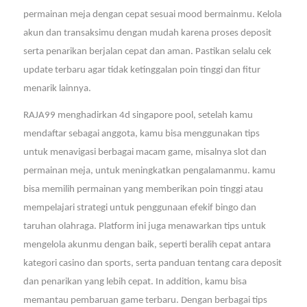
permainan meja dengan cepat sesuai mood bermainmu. Kelola
akun dan transaksimu dengan mudah karena proses deposit
serta penarikan berjalan cepat dan aman. Pastikan selalu cek
update terbaru agar tidak ketinggalan poin tinggi dan fitur
menarik lainnya.
RAJA99 menghadirkan 4d singapore pool, setelah kamu
mendaftar sebagai anggota, kamu bisa menggunakan tips
untuk menavigasi berbagai macam game, misalnya slot dan
permainan meja, untuk meningkatkan pengalamanmu. kamu
bisa memilih permainan yang memberikan poin tinggi atau
mempelajari strategi untuk penggunaan efekif bingo dan
taruhan olahraga. Platform ini juga menawarkan tips untuk
mengelola akunmu dengan baik, seperti beralih cepat antara
kategori casino dan sports, serta panduan tentang cara deposit
dan penarikan yang lebih cepat. In addition, kamu bisa
memantau pembaruan game terbaru. Dengan berbagai tips