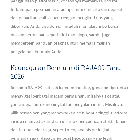
penggunaan platform lain, contohnya memeriksa update
terbaru pada permainan atau tips untuk melakukan deposit
dan penarikan lebih cepat. Dengan mengikuti tips yang
diberikan, Anda bisa dengan mudah menjelajahi berbagai
macam permainan seperti slot dan bingo, sambil juga
memperoleh panduan praktis untuk memaksimalkan
pengalaman bermain Anda.
Keunggulan Bermain di RAJA99 Tahun
2026
Bersama RAJA99, setelah kamu mendaftar, gunakan tips untuk
menavigasi berbagai macam permainan, misalnya slot atau
game meja, untuk meningkatkan pengalamanmu. Misalnya,
pilih permainan yang menawarkan poin bonus tinggi. Platform
ini juga menyediakan strategi untuk penggunaan efektif bingo
dan taruhan olahraga, seperti menganalisis peringkat
permainan agar dapat membuat keputusan yang lebih