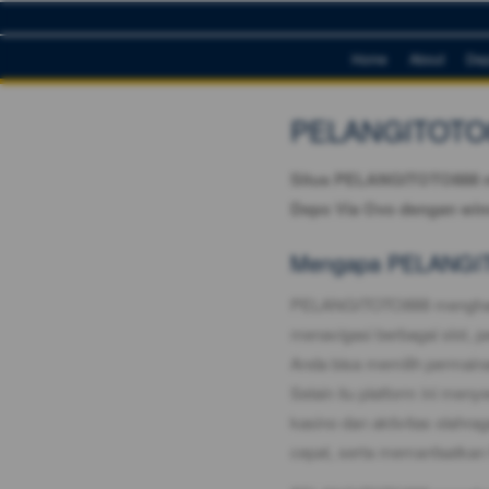
Home
About
Dep
PELANGITOTO88
Situs PELANGITOTO888 men
Depo Via Ovo dengan winra
Mengapa PELANGITO
PELANGITOTO888 menghadirk
menavigasi berbagai slot, 
Anda bisa memilih permainan
Selain itu platform ini meny
kasino dan aktivitas olahra
cepat, serta memanfaatkan f