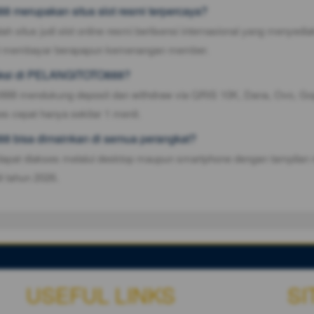
merupakan situs slot resmi terpercaya?
itus judi slot online resmi berlisensi internasional yang menyediakan
i membayar berapapun kemenangan member.
aksi di PELANGITOTO888?
8 mendukung deposit dan withdraw via QRIS 10K, Dana, Ovo, Gopay
es cepat hanya sekitar 1 menit.
bisa dimainkan di semua perangkat?
at diakses melalui desktop maupun smartphone dengan tampilan res
di tahun 2026.
USEFUL LINKS
SI