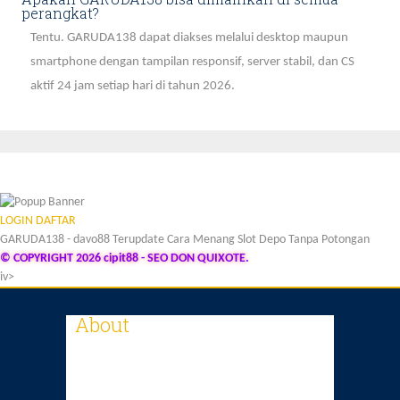
perangkat?
Tentu. GARUDA138 dapat diakses melalui desktop maupun
smartphone dengan tampilan responsif, server stabil, dan CS
aktif 24 jam setiap hari di tahun 2026.
LOGIN
DAFTAR
GARUDA138 - davo88 Terupdate Cara Menang Slot Depo Tanpa Potongan
© COPYRIGHT 2026 cipit88 - SEO DON QUIXOTE.
iv>
About
Our College vision is incorporated in these words,
‘Achieve status of best college in rural area’, which
define and drive our culture and underpin the work of