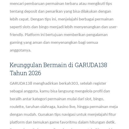
mencari pembaruan permainan terbaru atau mengikuti tips
tentang deposit dan penarikan yang bisa dilakukan dengan
lebih cepat. Dengan tips ini, menjelajahi berbagai permainan
seperti slots dan bingo menjadi lebih menyenangkan dan user-
friendly. Platform ini bertujuan memberikan pengalaman
gaming yang aman dan menyenangkan bagi semua
anggotanya.
Keunggulan Bermain di GARUDA138
Tahun 2026
GARUDA138 menghadirkan berkah303, setelah register
sebagai anggota, kamu bisa langsung mengelola profil dan
beralih antar kategori permainan mulai dari slot, bingo,
roulette, taruhan olahraga, kasino live, hingga permainan meja
dengan mudah. Gunakan tips navigasi untuk menjelajahi fitur
platform dan temukan game favoritmu dalam hitungan detik.