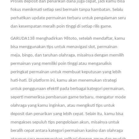
Proses deposit dan penarikan dana juga cepat, jadi kamu bisa
fokus menikmati setiap sesi bermain tanpa hambatan. Selalu
perhatikan update permainan terbaru untuk pengalaman seru
dan kesempatan meraih poin tinggi di setiap rilis game.
GARUDA138 menghadirkan 98toto, setelah mendaftar, kamu
bisa menggunakan tips untuk menavigasi slot, permainan
meja, bingo, dan taruhan olahraga, misalnya dengan memilih
permainan yang memiliki poin tinggi atau menganalisis
peringkat permainan untuk membuat keputusan yang lebih
hati-hati. Di platform ini, kamu akan menemukan strategi
untuk penggunaan efektif pada berbagai kategori permainan,
seperti memeriksa pembaruan game terbaru, mengatur mode
olahraga yang kamu inginkan, atau mengikuti tips untuk
deposit dan penarikan yang lebih cepat. Selain itu, kamu bisa
mengakses sepuluh tips pengelolaan akun, misalnya untuk
beralih cepat antara kategori permainan kasino dan olahraga