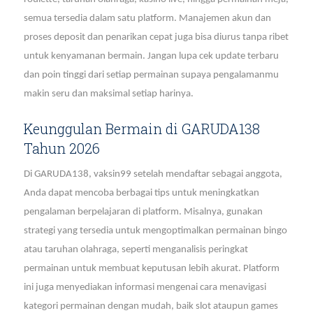
semua tersedia dalam satu platform. Manajemen akun dan
proses deposit dan penarikan cepat juga bisa diurus tanpa ribet
untuk kenyamanan bermain. Jangan lupa cek update terbaru
dan poin tinggi dari setiap permainan supaya pengalamanmu
makin seru dan maksimal setiap harinya.
Keunggulan Bermain di GARUDA138
Tahun 2026
Di GARUDA138, vaksin99 setelah mendaftar sebagai anggota,
Anda dapat mencoba berbagai tips untuk meningkatkan
pengalaman berpelajaran di platform. Misalnya, gunakan
strategi yang tersedia untuk mengoptimalkan permainan bingo
atau taruhan olahraga, seperti menganalisis peringkat
permainan untuk membuat keputusan lebih akurat. Platform
ini juga menyediakan informasi mengenai cara menavigasi
kategori permainan dengan mudah, baik slot ataupun games