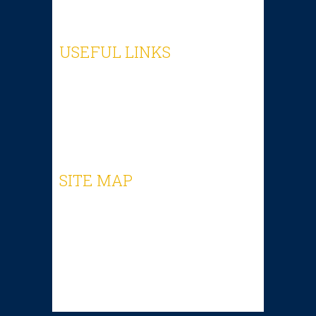
our teachers and students. Our values of ‘Respect,
Working together and Meeting Challenges’ further
motivates ways in which we work.
USEFUL LINKS
Ugc.ac.in
Gujarat University
Infibonet.org
che.gov.org
E-gyan.gov.in
SITE MAP
Home
About Us
Principal Desk
Faculty
Contact Us