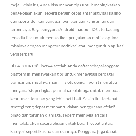
meja. Selain itu, Anda bisa mencari tips untuk meningkatkan
pengelolaan akun, seperti beralih cepat antar aktivitas kasino
dan sports dengan panduan penggunaan yang aman dan
terpercaya. Bagi pengguna Android maupun iOS , terkadang
tersedia tips untuk memastikan pengalaman mobile optimal,
misalnya dengan mengatur notifikasi atau mengunduh aplikasi
versi terbaru.
Di GARUDA138, ibet44 setelah Anda daftar sebagai anggota,
platform ini menawarkan tips untuk menavigasi berbagai
permainan, misalnya memilih slots dengan poin tinggi atau
menganalisis peringkat permainan olahraga untuk membuat
keputusan taruhan yang lebih hati-hati. Selain itu, terdapat
strategi yang dapat membantu dalam penggunaan efektif
bingo dan taruhan olahraga, seperti mempelajari cara
mengelola akun secara efisien untuk beralih cepat antara
kategori seperti kasino dan olahraga. Pengguna juga dapat