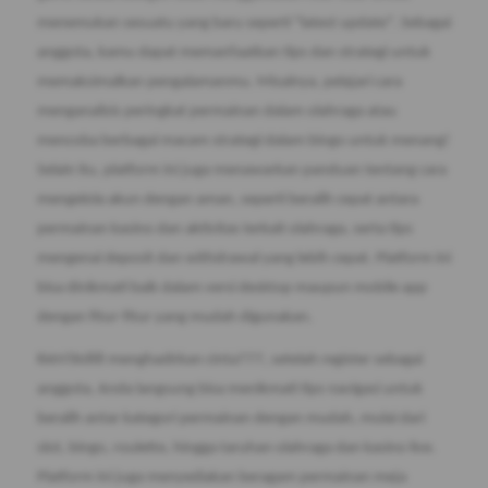
menemukan sesuatu yang baru seperti "latest update". Sebagai
anggota, kamu dapat memanfaatkan tips dan strategi untuk
memaksimalkan pengalamanmu. Misalnya, pelajari cara
menganalisis peringkat permainan dalam olahraga atau
mencoba berbagai macam strategi dalam bingo untuk menang!
Selain itu, platform ini juga menawarkan panduan tentang cara
mengelola akun dengan aman, seperti beralih cepat antara
permainan kasino dan aktivitas terkait olahraga, serta tips
mengenai deposit dan withdrawal yang lebih cepat. Platform ini
bisa dinikmati baik dalam versi desktop maupun mobile app
dengan fitur-fitur yang mudah digunakan.
RANTAI88 menghadirkan cinta777, setelah register sebagai
anggota, Anda langsung bisa menikmati tips navigasi untuk
beralih antar kategori permainan dengan mudah, mulai dari
slot, bingo, roulette, hingga taruhan olahraga dan kasino live.
Platform ini juga menyediakan beragam permainan meja