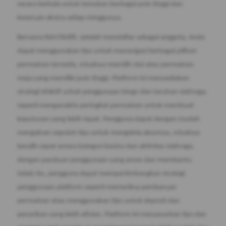
secara berkala untuk temukan berbagai poin tinggi dan
keseruan ekstra setiap minggunya.
Bersama RANTAI88, setelah mendaftar sebagai anggota, Anda
dapat menggunakan tips untuk menavigasi berbagai pilihan
permainan tersedia, misalnya memilih slot atau permainan
meja yang memiliki poin tinggi. Platform ini menyediakan
strategi efektif untuk penggunaan bingo dan taruhan olahraga,
seperti menganalisis peringkat permainan untuk membuat
keputusan yang lebih tepat. Pengguna dapat dengan mudah
mengakses sepuluh tips untuk mengelola akunnya, misalnya
beralih cepat antara kategori kasino dan aktivitas olahraga,
dengan panduan penggunaan yang aman dan membantu.
Selain itu, pengguna dapat mempertimbangkan strategi
penggunaan platform seperti memeriksa pembaruan
permainan atau menggunakan tips untuk deposit dan
penarikan yang lebih efisien. Platform ini menawarkan tips dan