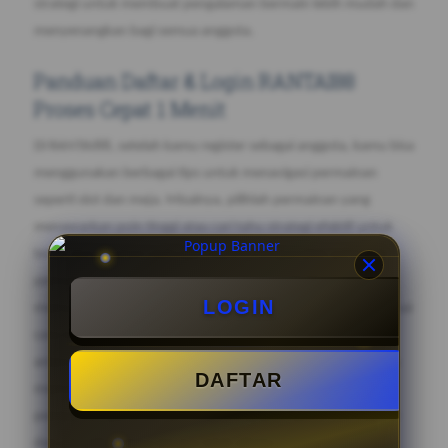
strategi untuk membuat pengalaman bermain lebih mudah dan
menyenangkan bagi semua anggota.
Panduan Daftar & Login RANTAI88
Proses Cepat 1 Menit
Di RANTAI88, setelah kamu register sebagai anggota, kamu bisa
menggunakan berbagai tips untuk menavigasi permainan
seperti slot dan meja. Misalnya, pilihlah permainan yang
menawarkan poin tinggi atau cari tahu strategi efektif untuk
bingo dan taruhan olahraga, seperti menganalisis peringkat
permainan sebelum membuat keputusan. Platform ini
LOGIN
memungkinkan kamu untuk mengakses sepuluh tips mengenai
cara mengelola akun dengan mudah, seperti beralih cepat
antara kategori kasino dan aktivitas olahraga. Kamu juga bisa
DAFTAR
memanfaatkan tips dan strategi, contohnya, memeriksa
pembaruan game terbaru atau mengoptimalkan cara deposit
dan penarikan dana dengan lebih efisien.